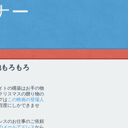
ナー
l
他もろもろ
イトの構築はお手の物
クリスマスの贈り物の
グは
この映画の登場人
程度にしかできませ
ンスのお仕事のご依頼
のメールアドレス
から