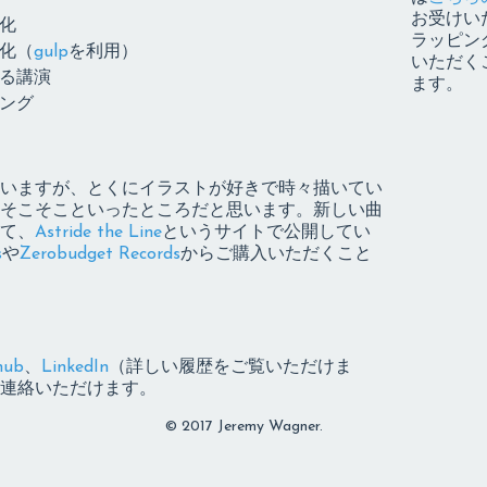
お受けい
化
ラッピン
化（
gulp
を利用）
いただく
る講演
ます。
ング
いますが、とくにイラストが好きで時々描いてい
そこそこといったところだと思います。新しい曲
て、
Astride the Line
というサイトで公開してい
s
や
Zerobudget Records
からご購入いただくこと
hub
、
LinkedIn
（詳しい履歴をご覧いただけま
連絡いただけます。
© 2017 Jeremy Wagner.