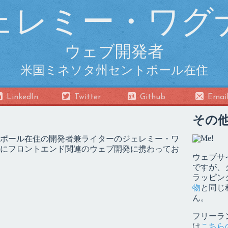
ェレミー・ワグ
ウェブ開発者
米国ミネソタ州セントポール在住
LinkedIn
Twitter
Github
Emai
その
ポール在住の開発者兼ライターのジェレミー・ワ
にフロントエンド関連のウェブ開発に携わってお
ウェブサ
ですが、
ラッピン
物
と同じ
ん。
フリーラ
は
こちら