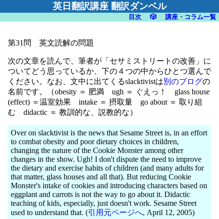
英日翻訳講座 翻訳ダンベル
目次
🎲
講座・コラム一覧
第31問 英文読解の問題
次の文章を読んで、筆者が「セサミストリートの改善」に
ついてどう思っているか、下の４つの中からひとつ選んで
ください。なお、文中に出てくるslacktivistは
別のブログ
の
名前です。（obesity ＝ 肥満 ugh ＝ ぐえっ！ glass house
(effect) ＝温室効果 intake ＝ 摂取量 go about ＝ 取り組
む didactic ＝ 教訓的な、説教的な）
Over on slacktivist is the news that Sesame Street is, in an effort
to combat obesity and poor dietary choices in children,
changing the nature of the Cookie Monster among other
changes in the show. Ugh! I don't dispute the need to improve
the dietary and exercise habits of children (and many adults for
that matter, glass houses and all that). But reducing Cookie
Monster's intake of cookies and introducing characters based on
eggplant and carrots is not the way to go about it. Didactic
teaching of kids, especially, just doesn't work. Sesame Street
used to understand that. (
引用元ページへ
, April 12, 2005)