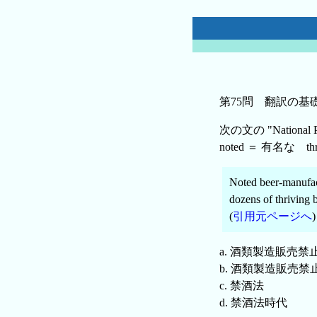
第75問 翻訳の基
次の文の "Natio
noted ＝ 有名な t
Noted beer-manufac
dozens of thriving 
(
引用元ページへ
)
a. 酒類製造販売禁
b. 酒類製造販売
c. 禁酒法
d. 禁酒法時代