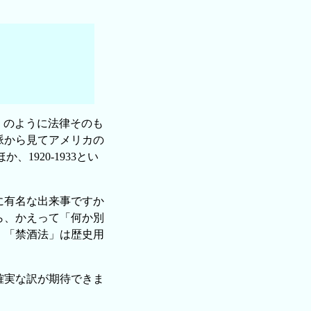
. とc. のように法律そのも
脈から見てアメリカの
、1920-1933とい
常に有名な出来事ですか
ら、かえって「何か別
。「禁酒法」は歴史用
確実な訳が期待できま