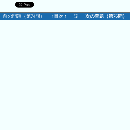
← 前の問題（第74問）
↑目次 ↑
🎲
次の問題（第76問） 