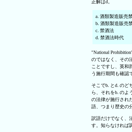
正解はd。
a. 酒類製造販売
b. 酒類製造販
c. 禁酒法
d. 禁酒法時代
"National Pro
のではなく、その
ことですし、英和辞典で
う施行期間も確認
そこでb. とd.
ら、それをb. の
の法律が施行され
語、つまり歴史の
訳語だけでなく、
す。知らなければ