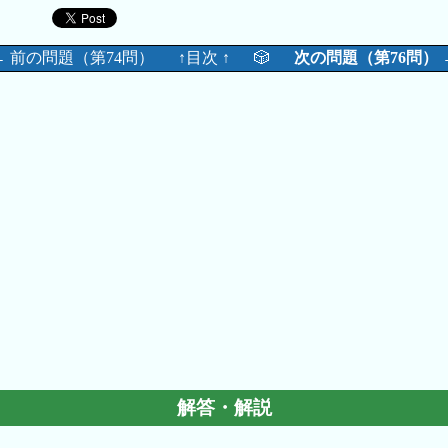
← 前の問題（第74問）
↑目次 ↑
🎲
次の問題（第76問） 
解答・解説