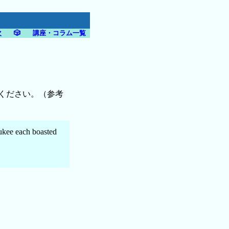
次
🎲
講座・コラム一覧
つ選んでください。（参考
ukee each boasted