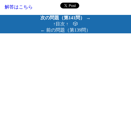
解答はこちら
次の問題（第141問） →
↑目次 ↑
🎲
← 前の問題（第139問）