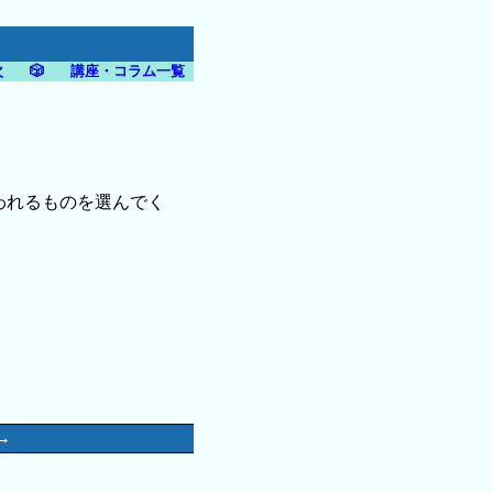
次
🎲
講座・コラム一覧
われるものを選んでく
→