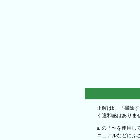
正解はb。「掃除
く違和感はありませ
a. の「〜を使用
ニュアルなどにふ