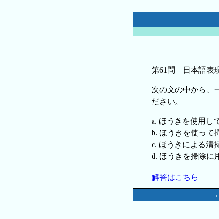
第61問 日本語表
次の文の中から、
ださい。
a. ほうきを使用
b. ほうきを使っ
c. ほうきによる清
d. ほうきを掃除に
解答はこちら