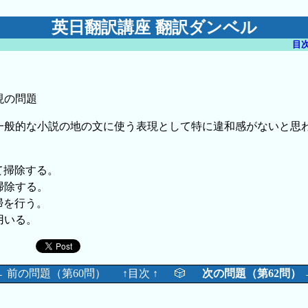
英日翻訳講座 翻訳ダンベル
目
現の問題
一般的な小説の地の文に使う表現として特に違和感がないと思
して掃除する。
て掃除する。
掃を行う。
用いる。
← 前の問題（第60問）
↑目次 ↑
🎲
次の問題（第62問） 