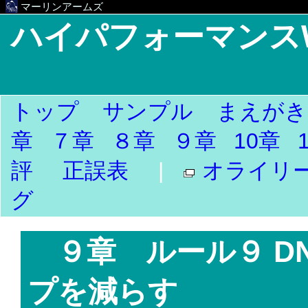
マーリンアームズ
ハイパフォーマンス
トップ
サンプル
まえがき
章
７章
８章
９章
10章
評
正誤表
|
オライリ
グ
９章 ルール９ D
プを減らす