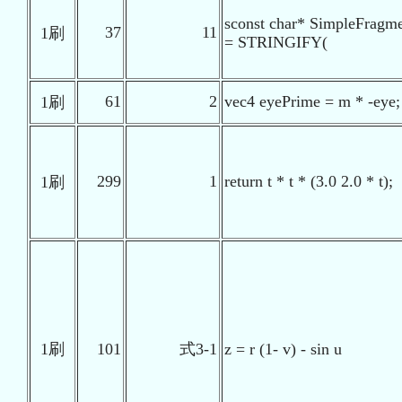
sconst char* SimpleFragm
37
11
1刷
= STRINGIFY(
61
2
vec4 eyePrime = m * -eye;
1刷
299
1
return t * t * (3.0 2.0 * t);
1刷
1刷
101
式3-1
z = r (1- v) - sin u