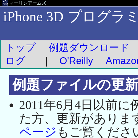
マーリンアームズ
iPhone 3D
プログラ
トップ
例題ダウンロード
ログ
｜
O'Reilly
Amazo
例題ファイルの更
2011年6月4日以
た方、更新がありま
ページ
もご覧くださ