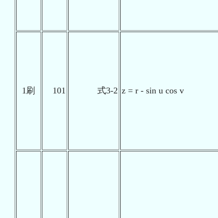
1刷
101
式3-2
z = r - sin u cos v