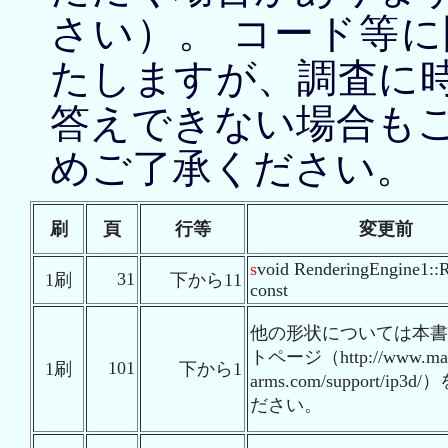
さい）。 コード等
たしますが、調査に
答えできない場合も
めご了承ください。
刷
頁
行等
変更前
s
void RenderingEngine1::R
31
1刷
下から11
const
他の形状については本書
トページ（http://www.mar
101
1刷
下から1
arms.com/support/ip3
ださい。