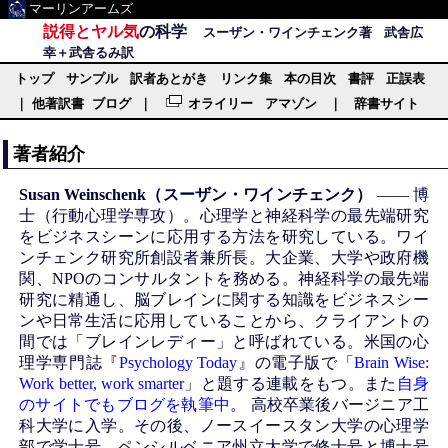
マーリンアームズ
説得とヤル気
の科学
スーザン・ワインチェンク著 武舎広
幸＋武舎るみ訳
トップ
サンプル
訳者あとがき
リンク集
本の目次
書評
正誤表
｜
他著訳書
ブログ
｜
オライリー
アマゾン
｜
辞書サイト
著者紹介
Susan Weinschenk（スーザン・ワインチェンク）
―― 博
士（行動心理学専攻）。心理学と神経科学の最先端研究
をビジネスシーンに応用する方法を研究している。ワイ
ンチェンク研究所創設者兼所長。大企業、大学や政府機
関、NPOのコンサルタントを務める。神経科学の最先端
研究に精通し、脳ブレインに関する知識をビジネスシー
ンや日常生活に応用していることから、クライアントの
間では「ブレインレディー」と呼ばれている。米国の心
理学専門誌『
Psychology Today
』の電子版で「
Brain Wise:
Work better, work smarter
」と題する連載をもつ。また
自身
のサイトでもブログを執筆中
。 高校卒業後バージニア工
科大学に入学。その後、ノースイースタン大学の心理学
部で学士号、ペンシルベニア州立大学で修士号と博士号