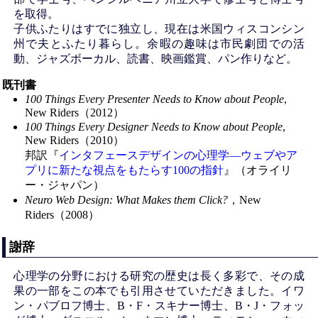
を取得。
子供ふたりはすでに独立し、現在は米国ウィスコンシン
州で夫とふたり暮らし。余暇の趣味は市民劇団での活
動、ジャズボーカル、読書、映画鑑賞、パン作りなど。
既刊書
100 Things Every Presenter Needs to Know about People
,
New Riders（2012）
100 Things Every Designer Needs to Know about People
,
New Riders（2010）
邦訳『
インタフェースデザインの心理学―ウェブやア
プリに新たな視点をもたらす100の指針
』（オライリ
ー・ジャパン）
Neuro Web Design: What Makes them Click?
，New
Riders（2008）
謝辞
心理学の分野における研究の歴史は長く多彩で、その成
果の一部をこの本でも引用させていただきました。イワ
ン・パブロフ博士、B・F・スキナー博士、B・J・フォッ