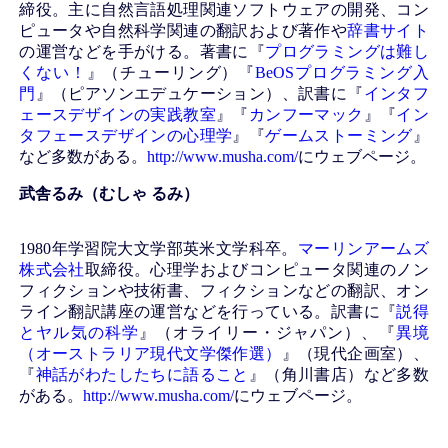
締役。主に自然言語処理関連ソフトウェアの開発、コン
ピュータや自然科学関連の翻訳および著作や
辞書サイト
の運営などを手がける。著書に『
プログラミングは難し
くない！
』（チューリング）『
BeOSプログラミング入
門
』（ピアソンエデュケーション）、訳書に『
インタフ
ェースデザインの実践教室
』『
カンフーマック
』『
イン
タフェースデザインの心理学
』『
ゲームストーミング
』
など多数がある。
http://www.musha.com/
にウェブページ。
武舎るみ（むしゃ るみ）
1980年学習院大文学部英米文学科卒。
マーリンアームズ
株式会社
取締役。心理学およびコンピュータ関連のノン
フィクションや技術書、フィクションなどの翻訳、オン
ライン翻訳講座の運営などを行っている。訳書に『
説得
とヤル気の科学
』（オライリー・ジャパン）、『
異境
（オーストラリア現代文学傑作選）
』（現代企画室）、
『
神話がわたしたちに語ること
』（角川書店）など多数
がある。
http://www.musha.com/
にウェブページ。