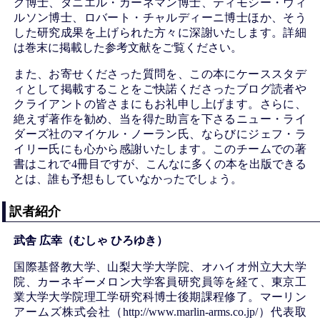
グ博士、ダニエル・カーネマン博士、ティモシー・ウィ
ルソン博士、ロバート・チャルディーニ博士ほか、そう
した研究成果を上げられた方々に深謝いたします。詳細
は巻末に掲載した参考文献をご覧ください。
また、お寄せくださった質問を、この本にケーススタデ
ィとして掲載することをご快諾くださったブログ読者や
クライアントの皆さまにもお礼申し上げます。さらに、
絶えず著作を勧め、当を得た助言を下さるニュー・ライ
ダーズ社のマイケル・ノーラン氏、ならびにジェフ・ラ
イリー氏にも心から感謝いたします。このチームでの著
書はこれで4冊目ですが、こんなに多くの本を出版できる
とは、誰も予想もしていなかったでしょう。
訳者紹介
武舎 広幸（むしゃ ひろゆき）
国際基督教大学、山梨大学大学院、オハイオ州立大大学
院、カーネギーメロン大学客員研究員等を経て、東京工
業大学大学院理工学研究科博士後期課程修了。マーリン
アームズ株式会社（http://www.marlin-arms.co.jp/）代表取