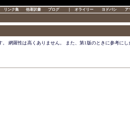
リンク集
他著訳書
ブログ
｜
オライリー
ヨドバシ
ア
。 網羅性は高くありません。 また、第1版のときに参考に