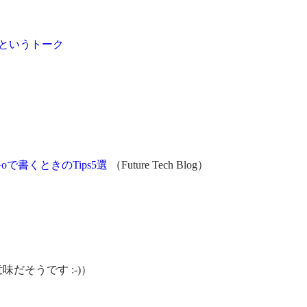
Saga"というトーク
oで書くときのTips5選
（Future Tech Blog）
だそうです :-)）