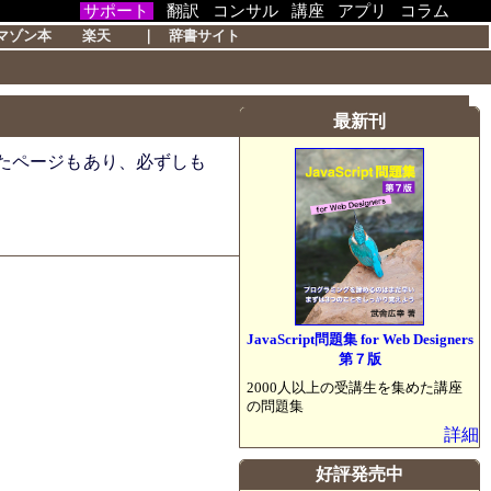
サポート
翻訳
コンサル
講座
アプリ
コラム
マゾン本
楽天
｜
辞書サイト
最新刊
したページもあり、必ずしも
JavaScript問題集 for Web Designers
第７版
2000人以上の受講生を集めた講座
の問題集
詳細
好評発売中