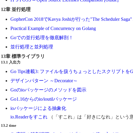
12章 並行処理
GopherCon 2018でKavya Joshiが行った"The Scheduler 
Practical Example of Concurrency on Golang
Goでの並行処理を徹底解剖！
並行処理と並列処理
13章 標準ライブラリ
13.1 入出力
Go Tips連載3: ファイルを扱うちょっとしたスクリプトをG
デザインパターン ～Decorator～
Goのioパッケージのメソッドを図示
Go1.16からのio/ioutilパッケージ
ioパッケージによる抽象化
io.Readerをすこれ
（「すこれ」は「好きになれ」という意味
13.2 time