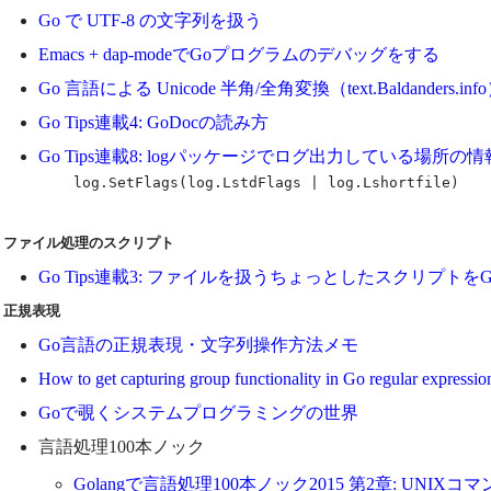
Go で UTF-8 の文字列を扱う
Emacs + dap-modeでGoプログラムのデバッグをする
Go 言語による Unicode 半角/全角変換（text.Baldanders.inf
Go Tips連載4: GoDocの読み方
Go Tips連載8: logパッケージでログ出力している場所の
    log.SetFlags(log.LstdFlags | log.Lshortfile)

ファイル処理のスクリプト
Go Tips連載3: ファイルを扱うちょっとしたスクリプトをG
正規表現
Go言語の正規表現・文字列操作方法メモ
How to get capturing group functionality in Go regular expressio
Goで覗くシステムプログラミングの世界
言語処理100本ノック
Golangで言語処理100本ノック2015 第2章: UNIX