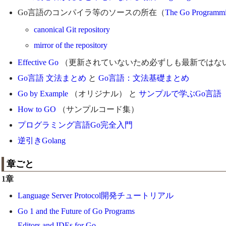
Go言語のコンパイラ等のソースの所在（
The Go Programm
canonical Git repository
mirror of the repository
Effective Go
（更新されていないため必ずしも最新ではな
Go言語 文法まとめ
と
Go言語：文法基礎まとめ
Go by Example
（オリジナル） と
サンプルで学ぶGo言語
How to GO
（サンプルコード集）
プログラミング言語Go完全入門
逆引きGolang
章ごと
1章
Language Server Protocol開発チュートリアル
Go 1 and the Future of Go Programs
Editors and IDEs for Go