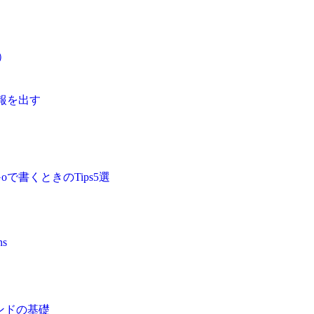
o）
情報を出す
oで書くときのTips5選
ns
コマンドの基礎