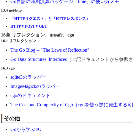
Go言語の時刻演算パッケージ「time」の使い方メモ
13.4 net/http
「HTTPリクエスト」と「HTTPレスポンス」
HTTPとPOSTとGET
16章 リフレクション、unsafe、cgo
16.1 リフレクション
The Go Blog -- "The Laws of Reflection"
Go Data Structures: Interfaces
（上記ドキュメントから参照
16.3 cgo
sqlite3のラッパー
ImageMagickのラッパー
cgoのドキュメント
The Cost and Complexity of Cgo（cgo
その他
Goから学ぶI/O