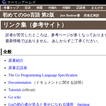
マーリンアームズ
本書トップ
目次
例題
付録A
付録B
正誤表
まえがき
初めてのGo言語 第2版
Jon Bodner著 武舎広幸訳
リンク集（参考サイト）
訳者が苦労したところは、参考ページが多くなっております
最新情報ではありません。 あしからずご了承ください。
全般
原著紹介
原著正誤表
The Go Programming Language Specification
Documentation
（ドキュメントに関する説明）
Tutorials
(official)
Go wiki
Goの初心者が見ると幸せになれる場所 #golang