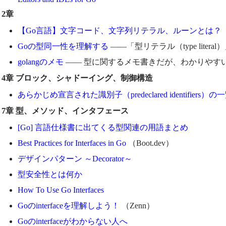
2章
【Go言語】文字コード、文字列リテラル、ルーンとは？
Goの型同一性を理解する
——「型リテラル（type liter
golangのメモ
—— 型に関するメモ書きだが、わかりやす
4章 ブロック、シャドーイング、制御構造
あらかじめ宣言された識別子（predeclared identifiers）の
7章 型、メソッド、インタフェース
[Go] 言語仕様書に出てくる型関連の用語まとめ
Best Practices for Interfaces in Go
（Boot.dev）
デザインパターン ～Decorator～
型安全性とは何か
How To Use Go Interfaces
Goのinterfaceを理解しよう！
（Zenn）
Goのinterfaceがわからない人へ