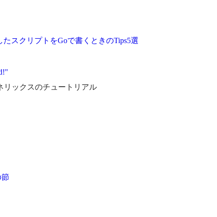
うちょっとしたスクリプトをGoで書くときのTips5選
d!"
ネリックスのチュートリアル
sの節