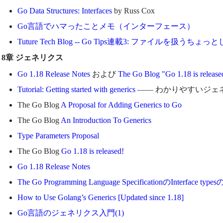
Go Data Structures: Interfaces
by Russ Cox
Go言語でハマったことメモ（インターフェース）
Tuture Tech Blog -- Go Tips連載3: ファイルを扱
8章 ジェネリクス
Go 1.18 Release Notes
および
The Go Blog "Go 1.18 is release
Tutorial: Getting started with generics
—— わかりやすいジェ
The Go Blog
A Proposal for Adding Generics to Go
The Go Blog
An Introduction To Generics
Type Parameters Proposal
The Go Blog
Go 1.18 is released!
Go 1.18 Release Notes
The Go Programming Language SpecificationのInterface type
How to Use Golang’s Generics [Updated since 1.18]
Go言語のジェネリクス入門(1)