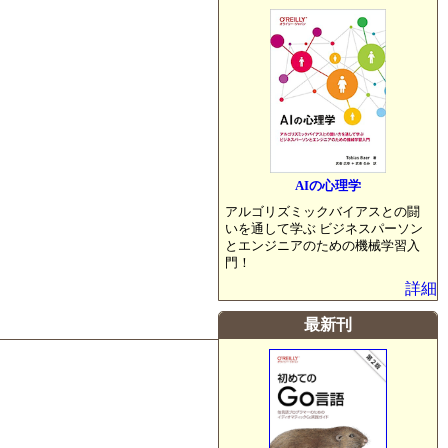
AIの心理学
アルゴリズミックバイアスとの闘
いを通して学ぶ ビジネスパーソン
とエンジニアのための機械学習入
門！
詳細
最新刊