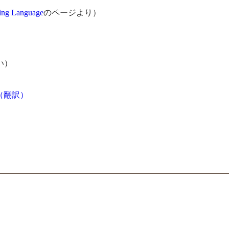
ing Language
のページより）
い）
（翻訳）