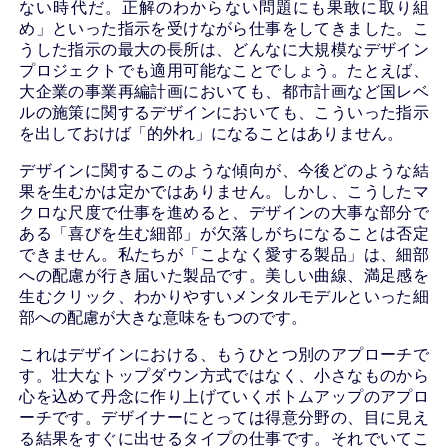
ない時代だ。正解のわからない問題にも果敢に取り組
め」といった指示を受けながら仕事をしてきました。こ
うした指示の最大の長所は、どんなに大規模なデザイン
プロジェクトでも適用可能なことでしょう。たとえば、
大企業の事業再編計画においても、都市計画など国レベ
ルの施策に関するデザインにおいても、こういった指示
を出しておけば「的外れ」になることはありません。
デザインに関するこのような傾向が、今後どのような結
果を生むかは定かではありません。しかし、こうしたマ
クロな尺度で仕事を進めると、デザインの大事な部分で
ある「喜びを生む細部」が欠落しがちになることは否定
できません。私たちが「こよなく愛する製品」は、細部
への配慮が行き届いた製品です。美しい曲線、満足感を
生むクリック、わかりやすいメンタルモデルといった細
部への配慮が大きな意味をもつのです。
これはデザインにおける、もうひとつ別のアプローチで
す。壮大なトップダウン方式ではなく、小さなものから
心を込めて丹念に作り上げていくボトムアップのアプロ
ーチです。デザイナーにとっては得意分野の、目に見え
る結果をすぐに出せるタイプの仕事です。それでいてこ