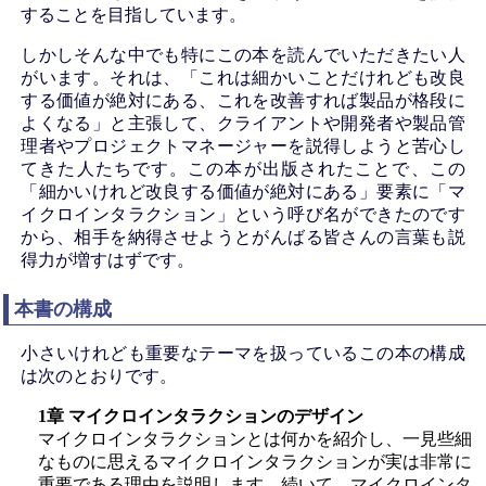
することを目指しています。
しかしそんな中でも特にこの本を読んでいただきたい人
がいます。それは、「これは
細かい
ことだけれども改良
する価値が絶対にある、これを改善すれば製品が
格段に
よくなる」と主張して、クライアントや開発者や製品管
理者やプロジェクトマネージャーを説得しようと苦心し
てきた人たちです。この本が出版されたことで、この
「細かいけれど改良する価値が絶対にある」要素に「マ
イクロインタラクション」という呼び名ができたのです
から、相手を納得させようとがんばる皆さんの言葉も説
得力が増すはずです。
本書の構成
小さいけれども重要なテーマを扱っているこの本の構成
は次のとおりです。
1章 マイクロインタラクションのデザイン
マイクロインタラクションとは何かを紹介し、一見些細
なものに思えるマイクロインタラクションが実は非常に
重要である理由を説明します。続いて、マイクロインタ