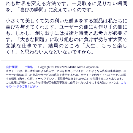
れも世界を変える方法です。一見取るに足りない瞬間
を、「喜びの瞬間」に変えていくのです。
小さくて美しくて気の利いた働きをする製品は私たちに
喜びを与えてくれます。ユーザーの側にも作り手の側に
も。しかし、創り出すには技術と時間と思考力が必要で
す。「大きな問題」に取り組むのに負けず劣らず大変で
立派な仕事です。結局のところ「人生、もっと楽し
く！」と思わない人などいないですから。
会社概要 ご連絡
Copyright © 1993-2026 Marlin Arms Corporation
当サイトでは、第三者配信による広告サービスを利用しています。このような広告配信事業者は、ユ
ーザーの興味に応じた商品やサービスの広告を表示するため、当サイトや他サイトへのアクセスに関
する情報（氏名、住所、メール アドレス、電話番号は含まれません） を使用することがあります。
この処理の詳細やこのような情報が広告配信事業者に使用されないようにする方法については、
こち
らのページをご覧ください