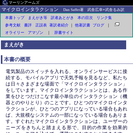
マーリンアームズ
マイクロインタラクション
Dan Saffer著
武舎広幸+武舎るみ訳
本書トップ
まえがき等
訳者あとがき
本の目次
リンク集
参考文献
書評
正誤表
著訳者紹介
｜
他著訳書
ブログ
｜
オライリー
アマゾン
｜
辞書サイト
まえがき
本書の概要
電気製品のスイッチを入れる、オンラインサービスに接
続する、モバイルアプリで天気予報を見るなど、私たち
は日々さまざまな場面で「マイクロインタラクション」
をしています。マイクロインタラクションとは、ある作
業をひとつだけこなす最小単位のインタラクション（機
器とのやりとり）のことです。ひとつのマイクロインタ
ラクションが、ひとつのアプリになっている場合もあれ
ば、大規模なシステムの一部になっている場合もありま
す。すぐれたマイクロインタラクションは、ユーザーの
ニーズをきちんと踏まえる形で、目的の作業を効果的