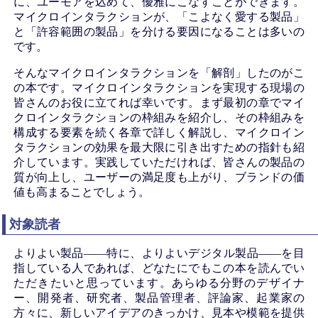
に、ユーモアを込めて、優雅にこなすことができます。
マイクロインタラクションが、「こよなく愛する製品」
と「許容範囲の製品」を分ける要因になることは多いの
です。
そんなマイクロインタラクションを「解剖」したのがこ
の本です。マイクロインタラクションを実現する現場の
皆さんのお役に立てれば幸いです。まず最初の章でマイ
クロインタラクションの枠組みを紹介し、その枠組みを
構成する要素を続く各章で詳しく解説し、マイクロイン
タラクションの効果を最大限に引き出すための指針も紹
介しています。実践していただければ、皆さんの製品の
質が向上し、ユーザーの満足度も上がり、ブランドの価
値も高まることでしょう。
対象読者
よりよい製品——特に、よりよいデジタル製品——を目
指している人であれば、どなたにでもこの本を読んでい
ただきたいと思っています。あらゆる分野のデザイナ
ー、開発者、研究者、製品管理者、評論家、起業家の
方々に、新しいアイデアのきっかけ、見本や模範を提供